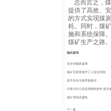
总而言之，煤
提供了高效、
的方式实现煤
耗。同时，煤
施和系统保障
煤矿生产之路
随机新闻
安全传输新篇章
煤矿瓦斯管保护工人安全性能
提升安全与效率新路径
印度汽车公司采用塑料部件 提升
煤矿管的优越性
下一篇：