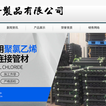
新闻资讯
产品展示
荣誉资质
销售网络