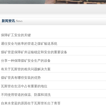
新闻资讯
News
保障矿工安全的关键
通往安全与效率的管道之煤矿输送系统
煤矿管是保障矿井运输稳定和安全的重要设备
分享一种保障煤矿安全生产的设备
有关于瓦斯管的相关问题解决方案
煤矿管具有哪些安装的优势
瓦斯管在生活中占有重要的地位
不同使用管道的保温、防腐和清洗
自来水变蓝的原因在于瓦斯管长出了青苔