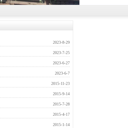
2023-8-29
2023-7-25
2023-6-27
2023-6-7
2015-11-23
2015-9-14
2015-7-28
2015-4-17
2015-1-14