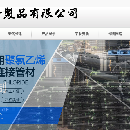
新闻资讯
产品展示
荣誉资质
销售网络