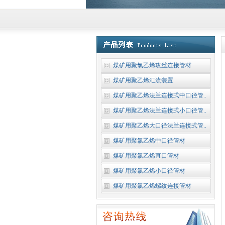
煤矿用聚氯乙烯攻丝连接管材
煤矿用聚乙烯汇流装置
煤矿用聚乙烯法兰连接式中口径管..
煤矿用聚乙烯法兰连接式小口径管..
煤矿用聚乙烯大口径法兰连接式管..
煤矿用聚氯乙烯中口径管材
煤矿用聚氯乙烯直口管材
煤矿用聚氯乙烯小口径管材
煤矿用聚氯乙烯螺纹连接管材