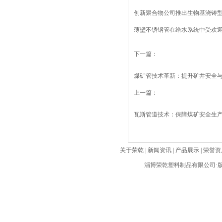
创新聚合物公司推出生物基浇铸型
薄壁不锈钢管在给水系统中受欢
下一篇：
煤矿管技术革新：提升矿井安全与.
上一篇：
瓦斯管道技术：保障煤矿安全生产.
关于荣乾
|
新闻资讯
|
产品展示
|
荣誉资
淄博荣乾塑料制品有限公司·