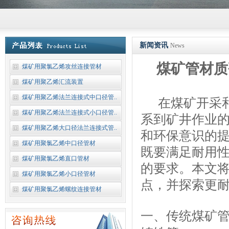
新闻资讯
News
煤矿管材质
煤矿用聚氯乙烯攻丝连接管材
煤矿用聚乙烯汇流装置
煤矿用聚乙烯法兰连接式中口径管..
在煤矿开采
煤矿用聚乙烯法兰连接式小口径管..
系到矿井作业
煤矿用聚乙烯大口径法兰连接式管..
和环保意识的
煤矿用聚氯乙烯中口径管材
既要满足耐用
煤矿用聚氯乙烯直口管材
的要求。本文
煤矿用聚氯乙烯小口径管材
点，并探索更
煤矿用聚氯乙烯螺纹连接管材
一、传统煤矿