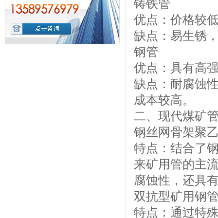
铸铁管
优点：价格较
缺点：易生锈
钢管
优点：具有高
缺点：耐腐蚀
成本较高。
二、现代煤矿
钢丝网骨架聚
特点：结合了
来矿用管的主
腐蚀性，还具
双抗型矿用钢
特点：通过特