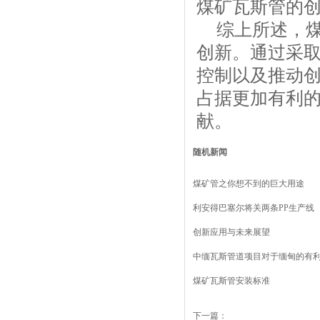
煤矿瓦斯管的
综上所述，
创新。通过采
控制以及推动
占据更加有利
献。
随机新闻
煤矿管之你想不到的巨大用途
利安得巴塞尔将关两条PP生产线
创新应用与未来展望
中缅瓦斯管道项目对于缅甸的有
煤矿瓦斯管安装标准
下一篇：