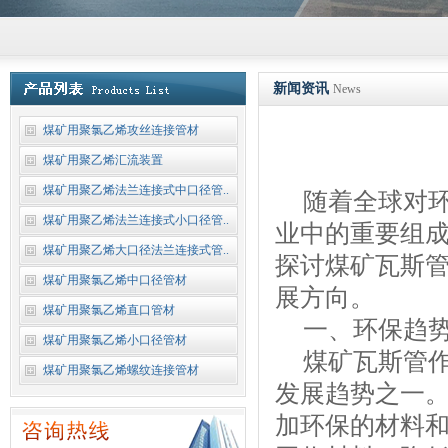
新闻资讯
News
煤矿用聚氯乙烯攻丝连接管材
煤矿用聚乙烯汇流装置
煤矿用聚乙烯法兰连接式中口径管..
随着全球对
煤矿用聚乙烯法兰连接式小口径管..
业中的重要组
煤矿用聚乙烯大口径法兰连接式管..
探讨煤矿瓦斯
煤矿用聚氯乙烯中口径管材
展方向。
煤矿用聚氯乙烯直口管材
一、环保趋
煤矿用聚氯乙烯小口径管材
煤矿瓦斯管
煤矿用聚氯乙烯螺纹连接管材
发展趋势之一
加环保的材料