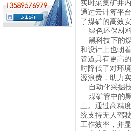
实时采集矿井
通过云计算平
了煤矿的高效
绿色环保材
黑科技下的
和设计上也朝
管道具有更高
时降低了对环
源浪费，助力
自动化采掘
煤矿管中的
上。通过高精
统支持无人驾
工作效率，并