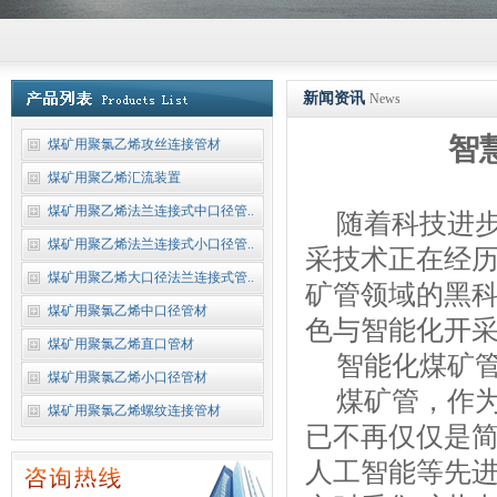
新闻资讯
News
智
煤矿用聚氯乙烯攻丝连接管材
煤矿用聚乙烯汇流装置
煤矿用聚乙烯法兰连接式中口径管..
随着科技进
煤矿用聚乙烯法兰连接式小口径管..
采技术正在经
煤矿用聚乙烯大口径法兰连接式管..
矿管
领域的黑
煤矿用聚氯乙烯中口径管材
色与智能化开
煤矿用聚氯乙烯直口管材
智能化煤矿
煤矿用聚氯乙烯小口径管材
煤矿管，作
煤矿用聚氯乙烯螺纹连接管材
已不再仅仅是
人工智能等先进