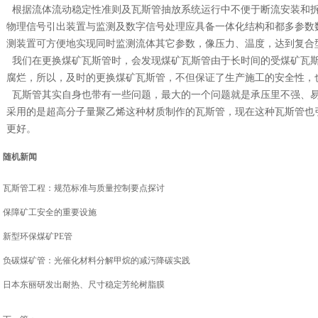
根据流体流动稳定性准则及瓦斯管抽放系统运行中不便于断流安装和
物理信号引出装置与监测及数字信号处理应具备一体化结构和都多参数
测装置可方便地实现同时监测流体其它参数，像压力、温度，达到复合
我们在更换煤矿瓦斯管时，会发现煤矿瓦斯管由于长时间的受煤矿瓦
腐烂，所以，及时的更换煤矿瓦斯管，不但保证了生产施工的安全性，
瓦斯管其实自身也带有一些问题，最大的一个问题就是承压里不强、
采用的是超高分子量聚乙烯这种材质制作的瓦斯管，现在这种瓦斯管也
更好。
随机新闻
瓦斯管工程：规范标准与质量控制要点探讨
保障矿工安全的重要设施
新型环保煤矿PE管
负碳煤矿管：光催化材料分解甲烷的减污降碳实践
日本东丽研发出耐热、尺寸稳定芳纶树脂膜