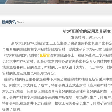
新闻资讯
News
针对瓦斯管的应用及其研究
发表时间：2017-8-31
新型大口径PVC缠绕管加工工艺主要步骤是先用挤出机生产出特
再用专用的缠绕机和专用粘结剂绕成管材，以此来研究大型pvc空心缠
把型材放到自行研制的
瓦斯管
管材缠绕设备上，在缝隙处涂上专用粘
长的大中型PVC管材。但是该技术的核心是首先挤出特定形状的结构型
地缠烧成各种口径的管道，型材的几何形状设计为方孔、“工”字型、封
管材的长度及规格也可以现场制定。
缠绕管材的特点主要是煤在井下用氯乙烯缠绕结构抽放瓦斯管采用中
轻、刚度大，大大降低了成本，特别是将迷宫式密封理论应用在型材与
对其进行粘结，从而使该缠绕管具有良好的抗渗漏性和良好的密闭性，
便，是将型材和专用缠绕设备运到用户所在地，现场进行生产，给用户
特别是可以在煤矿井下进行缠绕，根据工程需要定长生产，给煤矿运输
提供了便利。