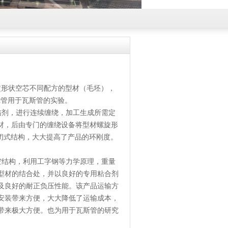
定形状空芯不同配方的型材（毛坯），
绕管用于瓦斯管的实验。
结剂，进行连续缠绕，加工生成所需定
材，后由专门的缠绕设备将型材螺旋形
闭式结构，大大提高了产品的环刚度。
空结构，利用工字钢等力学原理，重量
型材的结合处，并以良好的专用粘合剂
及良好的耐正负压性能。该产品运输方
安装带来方便，大大降低了运输成本，
带来极大方便。也为用于瓦斯管的研究