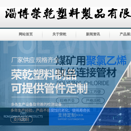
网站首页
关于荣乾
新闻资讯
产品展