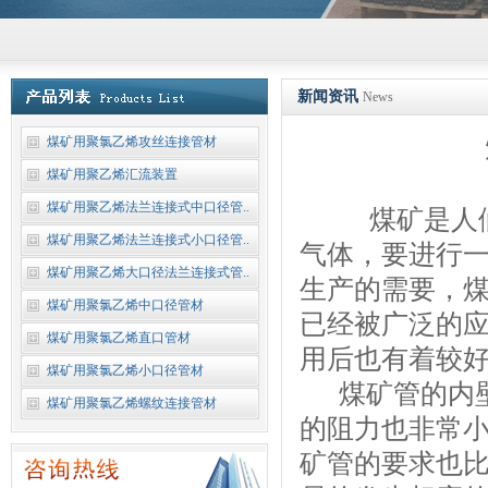
新闻资讯
News
煤矿用聚氯乙烯攻丝连接管材
煤矿用聚乙烯汇流装置
煤矿用聚乙烯法兰连接式中口径管..
煤矿是人们
煤矿用聚乙烯法兰连接式小口径管..
气体，要进行
煤矿用聚乙烯大口径法兰连接式管..
生产的需要，
煤矿用聚氯乙烯中口径管材
已经被广泛的
煤矿用聚氯乙烯直口管材
用后也有着较
煤矿用聚氯乙烯小口径管材
煤矿管的内壁
煤矿用聚氯乙烯螺纹连接管材
的阻力也非常
矿管的要求也