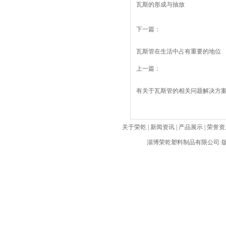
瓦斯的形成与抽放
下一篇：
瓦斯管在生活中占有重要的地位
上一篇：
有关于瓦斯管的相关问题解决方
关于荣乾
|
新闻资讯
|
产品展示
|
荣誉资
淄博荣乾塑料制品有限公司·